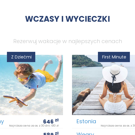
WCZASY I WYCIECZKI
Rezerwuj wakacje w najlepszych cenach
Z Dziećmi
First Minute
zł
hy
Estonia
646
Najniższa cena za os. z 30 dni: 610 zł
Najniższa cena za os. z 3
zł
Węgry
589