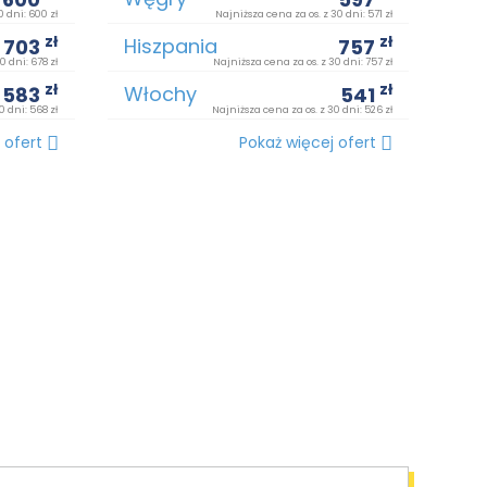
0 dni: 600 zł
Najniższa cena za os. z 30 dni: 571 zł
zł
zł
Hiszpania
703
757
0 dni: 678 zł
Najniższa cena za os. z 30 dni: 757 zł
zł
zł
Włochy
583
541
0 dni: 568 zł
Najniższa cena za os. z 30 dni: 526 zł
 ofert
Pokaż więcej ofert