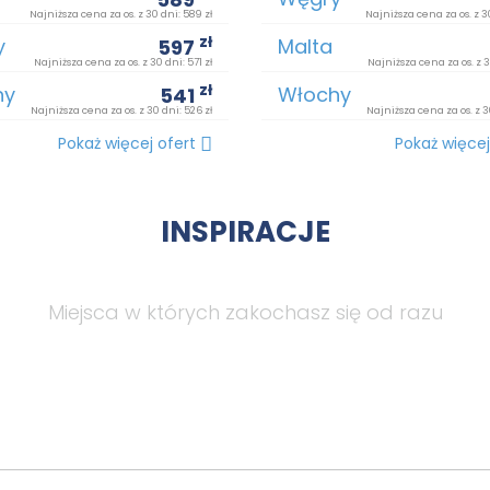
Najniższa cena za os. z 30 dni: 589 zł
Najniższa cena za os. z 3
zł
y
Malta
597
Najniższa cena za os. z 30 dni: 571 zł
Najniższa cena za os. z 3
zł
hy
Włochy
541
Najniższa cena za os. z 30 dni: 526 zł
Najniższa cena za os. z 3
Pokaż więcej ofert
Pokaż więcej
INSPIRACJE
Miejsca w których zakochasz się od razu