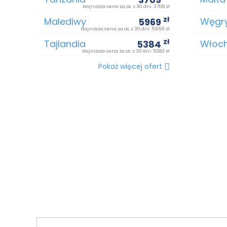
Najniższa cena za os. z 30 dni: 3708 zł
zł
Malediwy
Węgr
5969
Najniższa cena za os. z 30 dni: 5969 zł
zł
Tajlandia
Włoc
5384
Najniższa cena za os. z 30 dni: 5383 zł
Pokaż więcej ofert