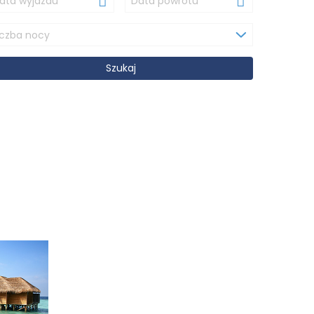
Schowek ofert:
0
iczba nocy
biuro@autolinebrodnica.pl
Szukaj
ERTA
OPINIE
KANTOR
O FIRMIE
KONTAKT
LETY AUTOKAROWE
ETY LOTNICZE
LETY PROMOWE
EZPIECZENIA
LONIE I OBOZY
JAZDY NA MECZE