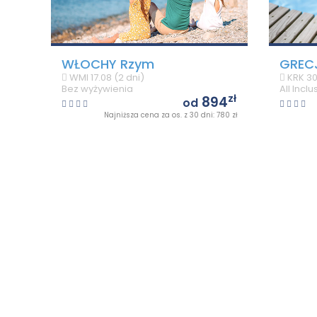
WŁOCHY
Rzym
GREC
WMI
17.08 (2 dni)
KRK
30
Bez wyżywienia
All Inclu
zł
894
od
Najniższa cena za os. z 30 dni: 780 zł