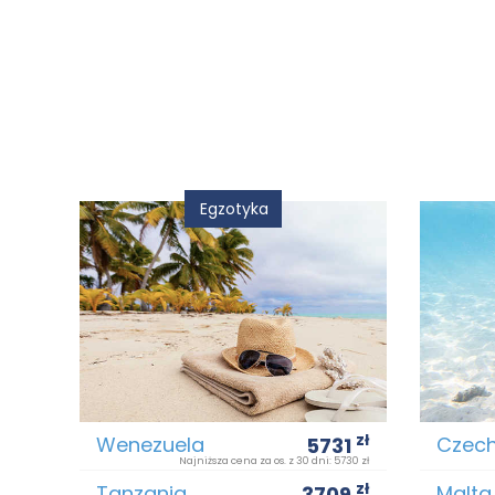
Egzotyka
zł
Wenezuela
Czec
5731
Najniższa cena za os. z 30 dni: 5730 zł
zł
Tanzania
Malta
3709