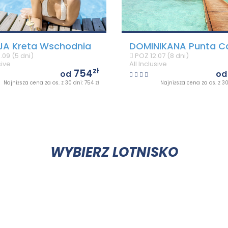
JA
Kreta Wschodnia
DOMINIKANA
Punta C
.09 (5 dni)
POZ
12.07 (8 dni)
sive
All Inclusive
zł
754
od
od
Najniższa cena za os. z 30 dni: 754 zł
Najniższa cena za os. z 30 
WYBIERZ LOTNISKO