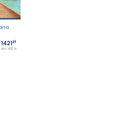
ana
zł
1421
dni: 1421 zł