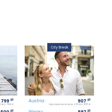
City Break
zł
zł
Austria
799
907
0 dni: 769 zł
Najniższa cena za os. z 30 dni: 870 zł
zł
zł
Węgry
600
597