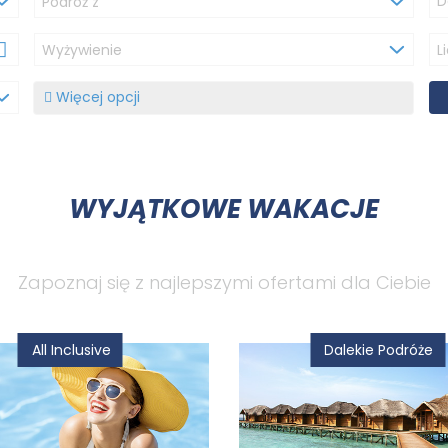
Podróż z
Wyżywienie
L
+48 (56) 697 63 16
+48 735 038 851
Przeskocz do treści
Więcej opcji
WCZASY I WYCIECZKI
OF
BI
BIL
WYJĄTKOWE WAKACJE
BI
UB
Zapoznaj się z najlepszymi ofertami dla Ciebie
KO
WY
All Inclusive
Dalekie Podróże